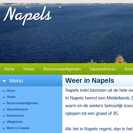
Home
Hotels
Bezienswaardigehden
Vakantiehuizen
Auto
Weer in Napels
Menu
Napels trekt toeristen uit de hele 
Home
Hotels
In Napels heerst een Middellands Ze
Bezienswaardigehden
warm en de winters behoorlijk kou
Vakantiehuizen
oplopen tot een graad of 35.
Autoverhuur
Vliegtickets
Weer in Catania
Als het in Napels regent, dan is h